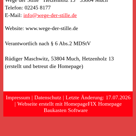
Telefon: 02245 8177
E-Mail:
info@wege-der-stille.de
Website: www.wege-der-stille.de
Verantwortlich nach § 6 Abs.2 MDStV
Rüdiger Maschwitz, 53804 Much, Hetzenholz 13
(erstellt und betreut die Homepage)
Impressum
|
Datenschutz
| Letzte Änderung: 17.07.2026
|
Webseite erstellt mit HomepageFIX Homepage
Baukasten Software